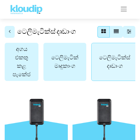
ටෙලිමැටික්ස් දෘඩාංග
අගය
එකතු
ටෙලිමැටික්
ටෙලිමැටික්ස්
කළ
මෘදුකාංග
දෘඩාංග
පැකේජ