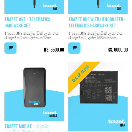
Trazet ONE - Telematics
Trazet ONE with Immobilizer -
Hardware Set
Telematics Hardware Set
Trazet ONE ටෙලිමැටික් උපාංගය,
Trazet ONE ටෙලිමැටික් උපාංගය,
රැහැන් පටි සහ දත්ත සිම්පත
රැහැන් පටි, දත්ත සිම්පත සහ
ඇතුළත් වේ. මෙම දෘඪාංගය
එන්ජින් ප්‍ඉමොබිලයිසර් කට්ටලය
ප්‍රශස්තිකරණය කර ඇති අතර
ඇතුළත් වේ. මෙම දෘඪාංගය
Rs.
5500.00
Rs.
6000.00
KLOUDIP මෘදුකාංග වේදිකා සමඟ
ප්‍රශස්තිකරණය කර ඇති අතර
පමණක් ක්‍රියා කිරීමට නිර්මාණය
KLOUDIP මෘදුකාංග වේදිකා සමඟ
කර ඇත.
පමණක් ක්‍රියා කිරීමට නිර්මාණය
කර ඇත.
Out of stock
Trazet Mobile - ජංගම -