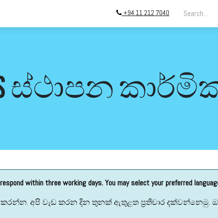
+94 11 212 7040
මාර්ගගත වෙළඳසැල
සේවා
බ්ලොග්
ආයතනික තොරතුර
 ස්ථාපන කාර්මික
 respond within three working days. You may select your preferred langua
කරන්න. අපි වැඩ කරන දින තුනක් ඇතුළත ප්‍රතිචාර දක්වන්නෙමු