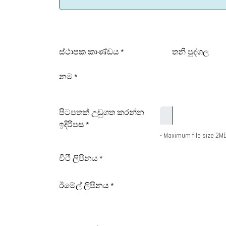
ස්ථාපක කාණ්ඩය
තනි පුද්ගල
*
නම
*
පිටපතක් උඩුගත කරන්න
ඉදිරිපස
*
- Maximum file size 2MB
වීථි ලිපිනය
*
ඊමේල් ලිපිනය
*