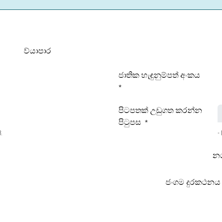
ව්යාපාර
ජාතික හැඳුනුම්පත් අංකය
*
පිටපතක් උඩුගත කරන්න
පිටුපස
*
.
-
න
ජංගම දුරකථනය