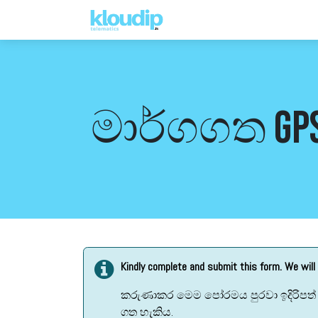
විසඳුම්
මෘදුකාංග සහ මිල
මාර්ගගත GPS
Kindly complete and submit this form. We will
කරුණාකර මෙම පෝරමය පුරවා ඉදිරිපත් 
ගත හැකිය.