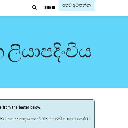
අපව අමතන්න
ු
Sign in
 ලියාපදිංචිය
ge from the footer below.
. ඔබට පහත පාදකයෙන් ඔබ කැමති භාෂාව තෝරා