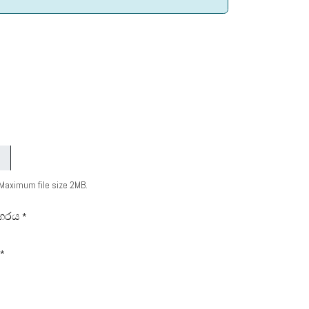
 Maximum file size 2MB.
ගරය
*
*